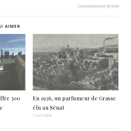
sur Ce
Commentaires fermés
I AIMER
ffre 300
En 1926, un parfumeur de Grasse
he
élu au Sénat
11 avril 2026