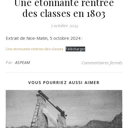
Une étonnante rentrée
des classes en 1803
5 octobre 2024
Extrait de Nice-Matin, 5 octobre 2024 :
Une-etonnante-rentree-des-classes
Télécharger
sur
Par
ASPEAM
Commentaires fermés
VOUS POURRIEZ AUSSI AIMER