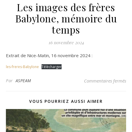
Les images des frères
Babylone, mémoire du
temps
16 novembre 2024
Extrait de Nice-Matin, 16 novembre 2024 :
les-freres-Babylone
Télécharger
sur
Par
ASPEAM
Commentaires fermés
VOUS POURRIEZ AUSSI AIMER