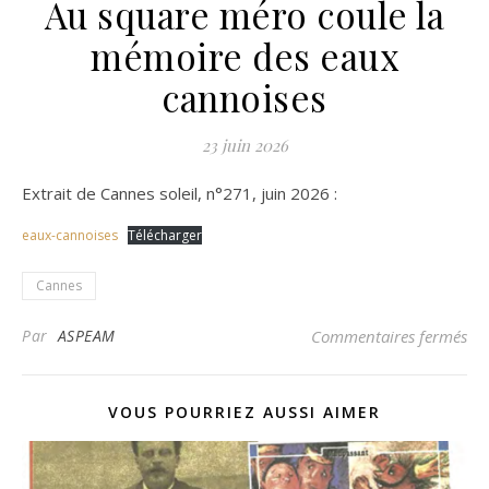
Au square méro coule la
mémoire des eaux
cannoises
23 juin 2026
Extrait de Cannes soleil, n°271, juin 2026 :
eaux-cannoises
Télécharger
Cannes
sur
Par
ASPEAM
Commentaires fermés
VOUS POURRIEZ AUSSI AIMER